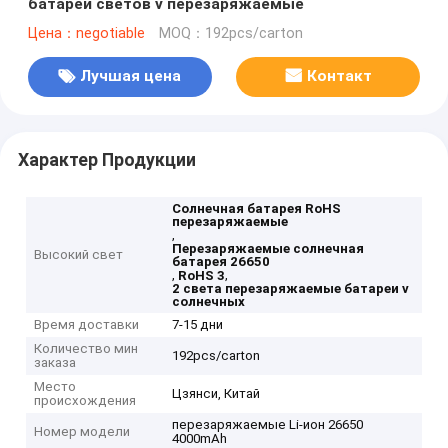
батареи светов v перезаряжаемые
Цена：negotiable
MOQ：192pcs/carton
Лучшая цена
Контакт
Характер Продукции
Солнечная батарея RoHS
перезаряжаемые
,
Перезаряжаемые солнечная
Высокий свет
батарея 26650
,
,
RoHS 3
2 света перезаряжаемые батареи v
солнечных
Время доставки
7-15 дни
Количество мин
192pcs/carton
заказа
Место
Цзянси, Китай
происхождения
перезаряжаемые Li-ион 26650
Номер модели
4000mAh