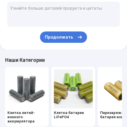
Цилиндрические гальванические элементы
литий-ионный аккумулятор 18650
батарея 2000mah 18650
Продолжать
батарея 2200mah 18650
батарея 2500mah 18650
Наши Категории
батарея 2600mah 18650
батарея 26650 4000mah
26650 батарея 5000mah
Батарея LMFP
Клетка литий-
Клетка батареи
Перезаряжае
Блок питания батареи
ионного
LiFePO4
батарея иона 
аккумулятора