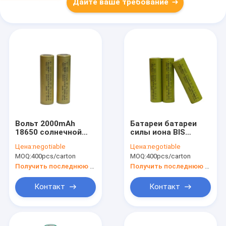
Дайте ваше требование
Вольт 2000mAh
Батареи батареи
18650 солнечной
силы иона BIS
батареи 3,6
2200mah Li
Цена:
negotiable
Цена:
negotiable
накопления энергии
солнечные
MOQ:
400pcs/carton
MOQ:
400pcs/carton
500 раз
приведенные в
перезаряжаемые
действие
Получить последнюю цену
Получить последнюю цену
перезаряжаемые
для на открытом
Контакт
Контакт
воздухе светов