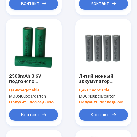
Контакт
Контакт
2500mAh 3.6V
Литий-ионный
подгоняло
аккумулятор
перезаряжаемые
большой емкости
Цена:
negotiable
Цена:
negotiable
клетку силы
3.6V 2600mAh
MOQ:
400pcs/carton
MOQ:
400pcs/carton
солнечной батареи
перезаряжаемые
18650
сильный для
Получить последнюю цену
Получить последнюю цену
электрических
инструментов
Контакт
Контакт