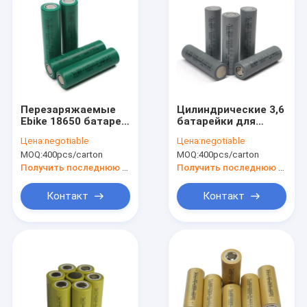
Перезаряжаемые
Цилиндрические 3,6
Ebike 18650 батарей
батарейки для
замены светов
карманного фонаря
Цена:
negotiable
Цена:
negotiable
клеток 3.6v
2600mAh батареи
MOQ:
400pcs/carton
MOQ:
400pcs/carton
2500mAh солнечных
лития v 18650
перезаряжаемые
Получить последнюю цену
Получить последнюю цену
Контакт
Контакт
Дом
Продукты
О нас