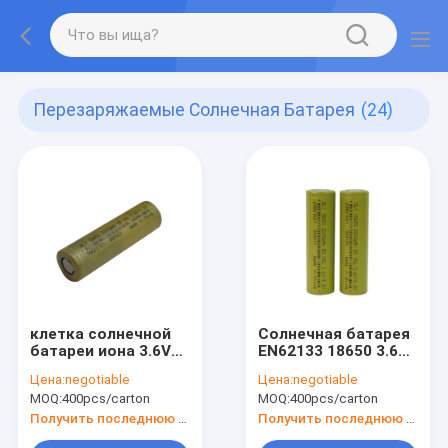
Перезаряжаемые Солнечная Батарея
(24)
клетка солнечной
Солнечная батарея
батареи иона 3.6V
EN62133 18650 3.6V
2000mAh 18650 Li
2200mAh
Цена:
negotiable
Цена:
negotiable
перезаряжаемые
перезаряжаемые
MOQ:
400pcs/carton
MOQ:
400pcs/carton
для бытовой
для электрофонаря
электроники
приведенного
Получить последнюю цену
Получить последнюю цену