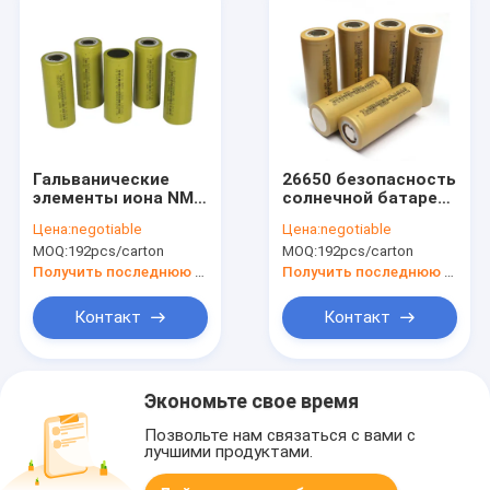
Гальванические
26650 безопасность
элементы иона NMC
солнечной батареи
HLY 26650 4000mAh
5000mAh 3.6v иона
Цена:
negotiable
Цена:
negotiable
3.6v
лития NMC
MOQ:
192pcs/carton
MOQ:
192pcs/carton
цилиндрические Li
перезаряжаемые
для электрического
высокая
Получить последнюю цену
Получить последнюю цену
велосипеда
Контакт
Контакт
Экономьте свое время
Позвольте нам связаться с вами с
лучшими продуктами.