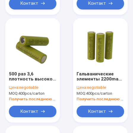
Контакт
Контакт
500 раз 3,6
Гальванические
плотность высокой
элементы 2200mah
энергии батареи
18650 3.6V высокой
Цена:
negotiable
Цена:
negotiable
лития 2200mah
защиты
MOQ:
400pcs/carton
MOQ:
400pcs/carton
18650 вольта
перезаряжаемые
перезаряжаемые
для EV
Получить последнюю цену
Получить последнюю цену
Контакт
Контакт