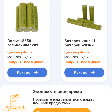
Вольт 18650
Батарея иона Li
гальванических
батареи жизни
элементов 3,6
длительного цикла
Цена:
negotiable
Цена:
negotiable
электрического
2200mah BIS 18650
MOQ:
400pcs/carton
MOQ:
400pcs/carton
автомобиля лития
цилиндрическая
электропитания
для велосипедов
Получить последнюю цену
Получить последнюю цену
2200mah
баланса
перезаряжаемые
Контакт
Контакт
Экономьте свое время
Позвольте нам связаться с вами с
лучшими продуктами.