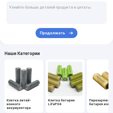
Цилиндрические гальванические элементы
литий-ионный аккумулятор 18650
батарея 2000mah 18650
Продолжать
батарея 2200mah 18650
батарея 2500mah 18650
Наши Категории
батарея 2600mah 18650
батарея 26650 4000mah
26650 батарея 5000mah
Батарея LMFP
Клетка литий-
Клетка батареи
Перезаряжае
Блок питания батареи
ионного
LiFePO4
батарея иона 
аккумулятора