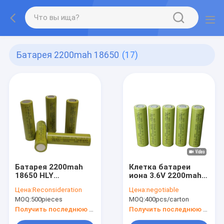
Батарея 2200mah 18650
(17)
Батарея 2200mah
Клетка батареи
18650 HLY
иона 3.6V 2200mah
перезаряжаемые
18650 лития
Цена:
Reconsideration
Цена:
negotiable
цилиндрическая
перезаряжаемые
MOQ:
500pieces
MOQ:
400pcs/carton
для электрических
цилиндрическая
велосипедов
Получить последнюю цену
Получить последнюю цену