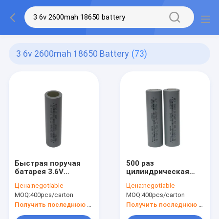
3 6v 2600mah 18650 Battery
(73)
Быстрая поручая
500 раз
батарея 3.6V
цилиндрическая
2600mah 18650
18650 батарея
Цена:
negotiable
Цена:
negotiable
перезаряжаемые
батареи 3.6V
MOQ:
400pcs/carton
MOQ:
400pcs/carton
для электрических
2600mAh иона Li
продуктов
перезаряжаемые
Получить последнюю цену
Получить последнюю цену