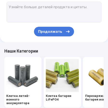
Цилиндрические гальванические элементы
литий-ионный аккумулятор 18650
батарея 2000mah 18650
Продолжать
батарея 2200mah 18650
батарея 2500mah 18650
Наши Категории
батарея 2600mah 18650
батарея 26650 4000mah
26650 батарея 5000mah
Батарея LMFP
Клетка литий-
Клетка батареи
Перезаряжае
Блок питания батареи
ионного
LiFePO4
батарея иона 
аккумулятора