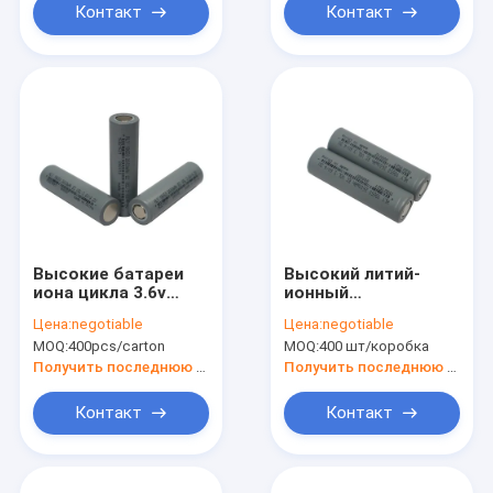
Контакт
Контакт
Высокие батареи
Высокий литий-
иона цикла 3.6v
ионный
2600mah 18650 Li
аккумулятор
Цена:
negotiable
Цена:
negotiable
для панели
2600mah 18650
MOQ:
400pcs/carton
MOQ:
400 шт/коробка
солнечных батарей
возможности 3.6v
для накопления
Получить последнюю цену
Получить последнюю цену
энергии
Контакт
Контакт