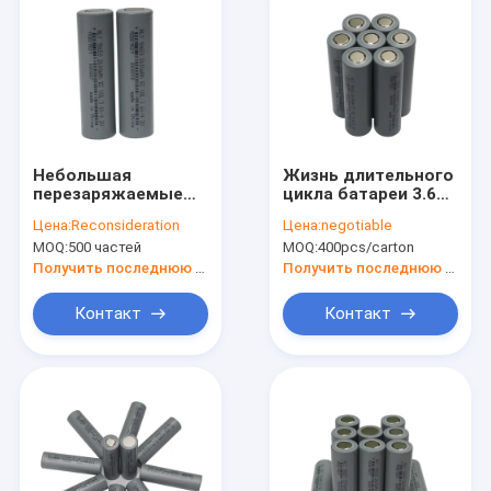
Небольшая
Жизнь длительного
перезаряжаемые
цикла батареи 3.6V
батарея лития
большой емкости
Цена:
Reconsideration
Цена:
negotiable
батареи 2600mah
0.5C 2600mah 18650
MOQ:
500 частей
MOQ:
400pcs/carton
18650 для
автомобилей
Получить последнюю цену
Получить последнюю цену
игрушки
Контакт
Контакт
Дом
Продукты
О нас