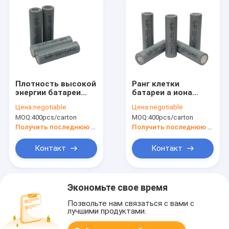
Плотность высокой
Ранг клетки
энергии батареи
батареи a иона
2600mah 3.6V иона
2600mah 18650
Цена:
negotiable
Цена:
negotiable
Li перезаряжаемые
лития большой
MOQ:
400pcs/carton
MOQ:
400pcs/carton
18650 500 раз
емкости
Получить последнюю цену
Получить последнюю цену
Контакт
Контакт
Экономьте свое время
Позвольте нам связаться с вами с
лучшими продуктами.