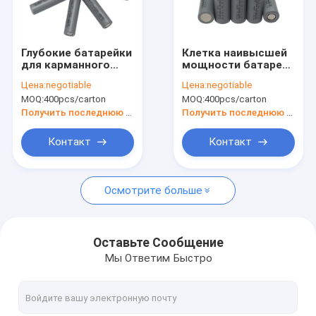
Путешествие фабрики
Проверка качества
Глубокие батарейки
Клетка наивысшей
для карманного
мощности батареи
Свяжитесь мы
фонаря наивысшей
иона 2600mah 18650
Цена:
negotiable
Цена:
negotiable
мощности 3.6V
Li 3,6 вольт для
MOQ:
400pcs/carton
MOQ:
400pcs/carton
клеток ebike 18650
накопления энергии
Новости
цикла
Получить последнюю цену
Получить последнюю цену
перезаряжаемые
Случаи
Контакт
Контакт
Осмотрите больше
Клетка литий-ионного аккумулятора
Клетка батареи LiFePO4
Оставьте Сообщение
Мы Ответим Быстро
Перезаряжаемые батарея иона Li
Перезаряжаемые солнечная батарея