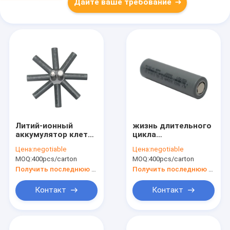
Дайте ваше требование
Литий-ионный
жизнь длительного
аккумулятор клеток
цикла
3.6V 2600mAh EC
гальванических
Цена:
negotiable
Цена:
negotiable
18650
элементов иона
MOQ:
400pcs/carton
MOQ:
400pcs/carton
перезаряжаемые
лития 2600mAh 3.6V
для электрического
18650
Получить последнюю цену
Получить последнюю цену
скутера
перезаряжаемые
Контакт
Контакт