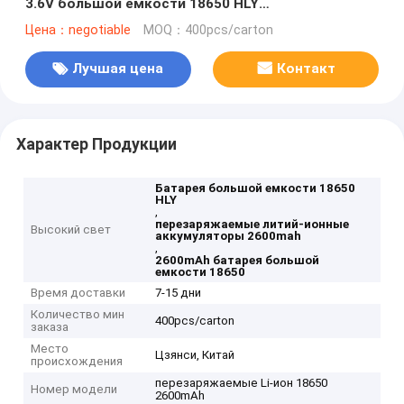
3.6V большой емкости 18650 HLY
перезаряжаемые
Цена：negotiable
MOQ：400pcs/carton
Лучшая цена
Контакт
Характер Продукции
Батарея большой емкости 18650
HLY
,
перезаряжаемые литий-ионные
Высокий свет
аккумуляторы 2600mah
,
2600mAh батарея большой
емкости 18650
Время доставки
7-15 дни
Количество мин
400pcs/carton
заказа
Место
Цзянси, Китай
происхождения
перезаряжаемые Li-ион 18650
Номер модели
2600mAh