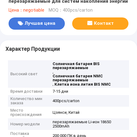
перезаряжаемые для систем накопления энергии
Цена：negotiable
MOQ：400pcs/carton
Лучшая цена
Контакт
Характер Продукции
Солнечная батарея BIS
перезаряжаемые
,
Высокий свет
Солнечная батарея NMC
перезаряжаемые
,
Клетка иона лития BIS NMC
Время доставки
7-15 дни
Количество мин
400pcs/carton
заказа
Место
Цзянси, Китай
происхождения
перезаряжаемые Li-ион 18650
Номер модели
2500mAh
Поставка
200 000 ПК в день