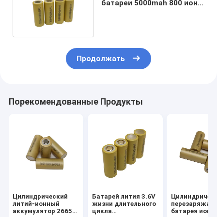
батареи 5000mah 800 иона
26650 лития 3.6v
Продолжать
Порекомендованные Продукты
Цилиндрический
Батарей лития 3.6V
Цилиндричес
литий-ионный
жизни длительного
перезаряжае
аккумулятор 26650
цикла
батарея иона 