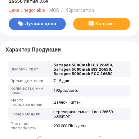
26650 лития 3.6v
Цена：negotiable
MOQ：192pcs/carton
Лучшая цена
Контакт
Характер Продукции
,
Батарея 5000mah HLY 26650
Высокий свет
,
Батарея 5000mah BIS 26650
Батарея 5000mah FCC 26650
Время доставки
7-15 дни
Количество мин
192pcs/carton
заказа
Место
Цзянси, Китай
происхождения
перезаряжаемые Li-ион 26650
Номер модели
5000mAh
Поставка
200 000 ПК в день
способности