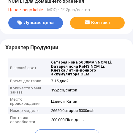
NCM Li для домашнего хранения
Цена：negotiable
MOQ：192pcs/carton
Лучшая цена
Контакт
Характер Продукции
,
батарея иона 5000MAh NCM Li
,
Батарея иона RoHS NCM Li
Высокий свет
Клетка литий-ионного
аккумулятора OEM
Время доставки
7-15 дней
Количество мин
192pcs/carton
заказа
Место
Цзянси, Китай
происхождения
Номер модели
26650 батарея 5000mah
Поставка
200 000 ПК в день
способности