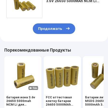
3.6V 26650 5000MAh NCM Li
для домашнего хранения
Продолжать
Порекомендованные Продукты
батарея иона 3.6v
FCC аттестовал
Батареи лити
26650 5000mah
клетку батареи
MSDS 26650
NCM Li для
26650 5000MAh
5000mAh 3.6v