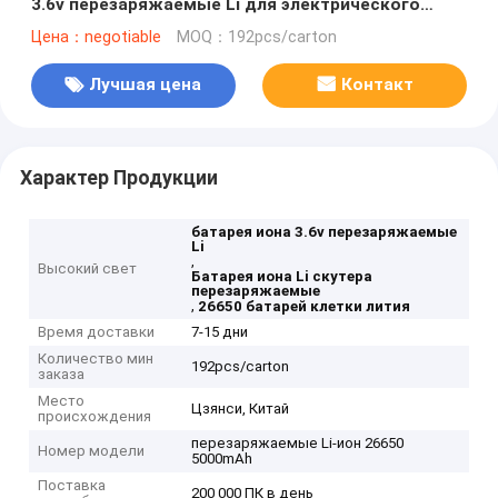
3.6v перезаряжаемые Li для электрического
скутера
Цена：negotiable
MOQ：192pcs/carton
Лучшая цена
Контакт
Характер Продукции
батарея иона 3.6v перезаряжаемые
Li
,
Высокий свет
Батарея иона Li скутера
перезаряжаемые
,
26650 батарей клетки лития
Время доставки
7-15 дни
Количество мин
192pcs/carton
заказа
Место
Цзянси, Китай
происхождения
перезаряжаемые Li-ион 26650
Номер модели
5000mAh
Поставка
200 000 ПК в день